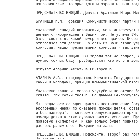
я принять постановление Государственной Думы "Об            
экстренных мерах по оказанию помощи детям, оставшимся без попечения родителей   
и без надзора", в котором предусматриваем принятие неотложных мер по оказанию   
помощи детям в этих суровых зимних условиях. Проект постановления прошел        
правовую экспертизу. И как только будет принято предложение, мы немедленно      
распространим его. (Выкрики из зала.)                                           
                                                                                
ПРЕДСЕДАТЕЛЬСТВУЮЩИЙ. Подождите, второй раз после всех. Сначала представитель   
Правительства.                                                                  
                                                                                
Пожалуйста, Себенцов Андрей Евгеньевич.                                         
                                                                                
СЕБЕНЦОВ А.Е., полномочный представитель Правительства Российской Федерации в   
Государственной Думе.                                                           
                                                                                
Уважаемый Геннадий Николаевич, просьба пункт 25 - о внесении изменений в        
закон "Об охране окружающей природной среды" - перенести на более поздний       
срок в связи с технической ошибкой. Дело в том, что в розданном депутатам       
тексте имеется указание на защищенную статью бюджета, что не было согласовано   
с Правительством, поэтому - на более поздний срок. Мы этот вопрос               
урегулируем.                                                                    
                                                                                
ПРЕДСЕДАТЕЛЬСТВУЮЩИЙ. Этот закон вносило Правительство, поэтому вы вправе это   
и слушать, и переносить.                                                        
                                                                                
Пожалуйста, еще что.                                                            
                                                                                
СЕБЕНЦОВ А.Е. И просьба заменить по пункту 22 докладчика. Поскольку Владимир    
Анатольевич Петров должен быть на трехсторонней комиссии, будет выступать       
Астахов.                                                                        
                                                                                
ПРЕДСЕДАТЕЛЬСТВУЮЩИЙ. Пожалуйста, Владимир Вольфович Жириновский.               
                                                                                
ЖИРИНОВСКИЙ В.В. Тогда я внесу уточнение по Немцову.                            
                                                                                
Поручить комитету по промышленности разработать проект постановления Госдумы    
и обращение к Президенту об отстранении от должности этого вице-премьера как    
человека, грубо нарушившего интересы России.                                    
                                                                                
И второе. У нас есть проект постановления о нарушениях по выборам в Москве, и   
роздан проект постановления о нарушениях в других регионах. Я прошу два         
постановления рассмотреть одновременно. Это касается одного и того же -         
выборов на местах. Оба постановления на руках, но в повестку дня включено       
только постановление по Москве, хотя по всей стране эти нарушения идут, в том   
числе в Республике Коми, о чем говорила депутат Чистоходова.                    
                                                                                
ПРЕДСЕДАТЕЛЬСТВУЮЩИЙ. Владимир Вольфович, вам был вопрос от кого-то из          
депутатов по поводу сегодняшнего участия вашей фракции в голосованиях.          
Ответьте, пожалуйста, сразу.                                                    
                                                                                
ЖИРИНОВСКИЙ В.В. Пусть товарищ подойдет, мы с ним разберемся. (Оживление в      
зале.)                                                                          
                                                                                
ПРЕДСЕДАТЕЛЬСТВУЮЩИЙ. Хорошо.                                                   
                                                                                
Олег Александрович, вы второй раз.                                              
                                                                               