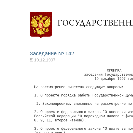
Заседание № 142
19.12.1997
                                   ХРОНИКА                                      
                        заседания Государственной Думы                          
                             19 декабря 1997 года                               
                                                                                
На рассмотрение вынесены следующие вопросы:                                     
                                                                                
1. О проекте порядка работы Государственной Думы на 19 декабря 1997 года.       
                                                                                
 I. Законопроекты, внесенные на рассмотрение по решению Государственной Думы    
                                                                                
2. О проекте федерального закона "О внесении изменений и дополнений в Закон     
Российской Федерации "О подоходном налоге с физических лиц" (статьи 2, 3, 6,    
8, 9, 11; второе чтение).                                                       
                                                                                
3. О проекте федерального закона "О плате за пользование водными объектами"     
(второе чтение).                                                                
                                                                                
             II. Законопроекты, рассматриваемые в третьем чтении                
                                                                                
4. О проекте федерального закона "Транспортный устав железных дорог             
Российской Федерации".                                                          
                                                                                
5. О проекте федерального закона "О Судебном департаменте при Верховном Суде    
Российской Федерации".                                                          
                                                                                
6.1. О проекте федерального закона "О внесении изменений в статьи 1 и 2         
Федерального закона "О федеральном бюджете на 1997 год" (в части снижения       
стоимости государственных заимствований на финансовых рынках для                
финансирования дефицита федерального бюджета и снижения расходов на             
обслуживание государственного долга).                                           
                                                                                
6.2. О проекте постановления Государственной Думы "О внесении изменений в п.    
1 постановления Государственной Думы Федерального Собрания Российской           
Федерации от 23 июня 1997 года N№ 1612-II ГД".                                  
                                                                                
7.1. О проекте федерального закона "О внесении изменений и дополнений в         
Федеральный закон "Об акцизах" (статьи 1-5).                                    
                                                                                
7.2. О проекте федерального закона "О внесении изменений и дополнений в         
Федеральный закон "Об акцизах" (статья 4).                                      
                                                                                
8. О проекте федерального закона "О плате за право пользования объектами        
животного мира и водными биологическими ресурсами".                             
                                                                                
                     III. Отклоненные федеральные законы                        
                                                                                
9. О Федеральном законе "О внесении изменений и дополнений в Закон РСФСР "О     
милиции" (в связи с отклонением Президентом Российской Федерации).              
                                                                                
10. О Федеральном законе "О правовом положении иностранных граждан в            
Российской Федерации" (в связи с отклонением Советом Федерации).                
                                                                                
11. О Федеральном законе "О негосударственных пенсионных фондах" (в связи с     
отклонением Советом Федерации).                                                 
                                                                                
12. О проекте постановления Государственной Думы "О создании комиссии в связи   
с отклонением Президентом Российской Федерации Федерального закона "О           
дополнении Уголовного кодекса Российской Федерации статьей 215-1".              
                                                                                
 IV. Законопроекты, внесенные на рассмотрение по решению Государственной Думы   
                                                                                
13. О проекте федерального закона "О тарифах страховых взносов в Пенсионный     
фонд Российской Федерации, Фонд социального страхования Российской Федерации,   
Государственный фонд занятости населения Российской Федерации и в фонды         
обязательного медицинского страхования на 1998 год" (второе чтение).            
                                                                                
      V. Блок "Ратификация международных договоров Российской Федерации"        
                                                                                
14. О проекте федерального закона "О ратификации Соглашения между               
Правительством Российской Федерации и Правительством Корейской                  
Народно-Демократической Республики о воздушном сообщении".                      
                                                                                
15. О проекте федерального закона "О ратификации Соглашения между               
Правительством Российской Федерац