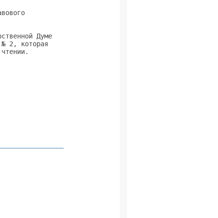
вового          

                

ственной Думе   

№ 2, которая    

чтении.         

                

                

                

                

                

                 
                

                

                

                

                

                

                
