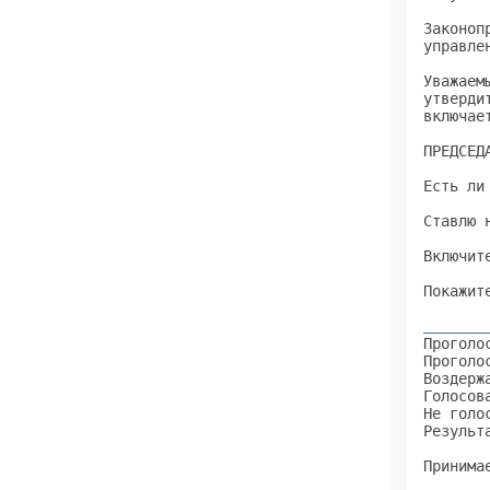
Законоп
управле
Уважаем
утверди
включае
ПРЕДСЕД
Есть ли
Ставлю 
Включит
Покажит
       
Проголо
Проголо
Воздерж
Голосов
Не голо
Результ
Принима