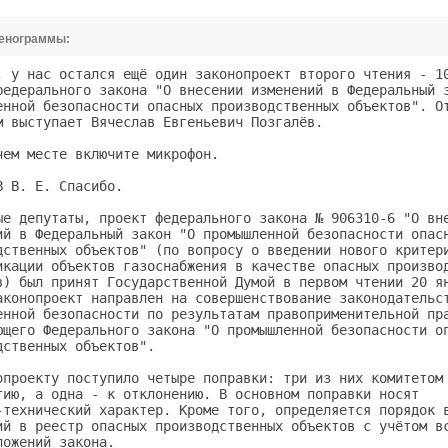
тенограммы:
, у нас остался ещё один законопроект второго чтения - 10
федерального закона "О внесении изменений в Федеральный з
енной безопасности опасных производственных объектов". От
м выступает Вячеслав Евгеньевич Позгалёв.                
чем месте включите микрофон.                             
В В. Е. Спасибо.                                         
ые депутаты, проект федерального закона № 906310-6 "О вне
ий в Федеральный закон "О промышленной безопасности опасн
дственных объектов" (по вопросу о введении нового критери
икации объектов газоснабжения в качестве опасных производ
в) был принят Государственной Думой в первом чтении 20 ян
аконопроект направлен на совершенствование законодательст
енной безопасности по результатам правоприменительной пра
ющего Федерального закона "О промышленной безопасности оп
дственных объектов".                                     
опроекту поступило четыре поправки: три из них комитетом 
тию, а одна - к отклонению. В основном поправки носят    
-технический характер. Кроме того, определяется порядок в
ий в реестр опасных производственных объектов с учётом вс
ложений закона.                                          