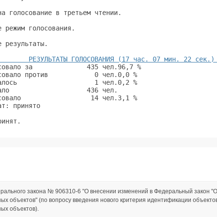
на голосование в третьем чтении.                         
е режим голосования.                                     
е результаты.                                            
        РЕЗУЛЬТАТЫ ГОЛОСОВАНИЯ (17 час. 07 мин. 22 сек.)
совало за              435 чел.96,7 %                    
совало против            0 чел.0,0 %                     
алось                    1 чел.0,2 %                     
ало                    436 чел.                          
совало                  14 чел.3,1 %                     
ат: принято                                              
ринят.                                                   
рального закона № 906310-6 "О внесении изменений в Федеральный закон 
ых объектов" (по вопросу введения нового критерия идентификации объекто
ых объектов).