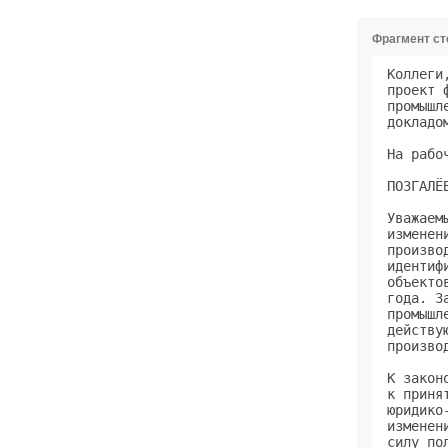
Фрагмент с
Коллеги
проект 
промышл
докладо
На рабо
ПОЗГАЛЁ
Уважаем
изменен
произво
идентиф
объекто
года. З
промышл
действу
произво
К закон
к приня
юридико
изменен
силу по