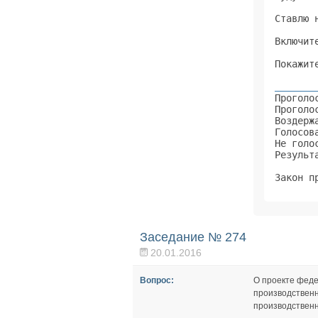
Ставлю 
Включит
Покажит
       
Проголо
Проголо
Воздерж
Голосов
Не голо
Результ
Закон п
Заседание № 274
20.01.2016
Вопрос:
О проекте феде
производственн
производственн