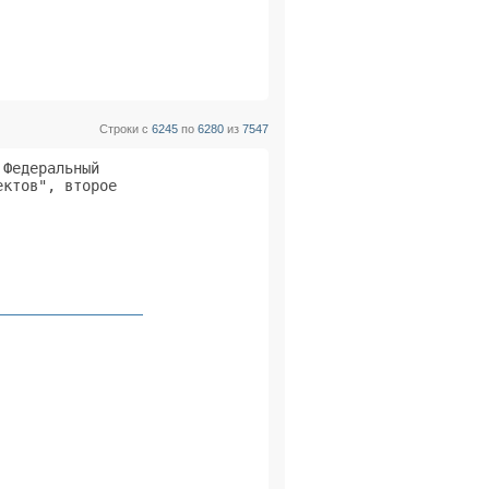
                

                

Строки с
6245
по
6280
из
7547
Федеральный     

ктов", второе   

                

                

                

                 
                

                

                

                

                

                

                

                
