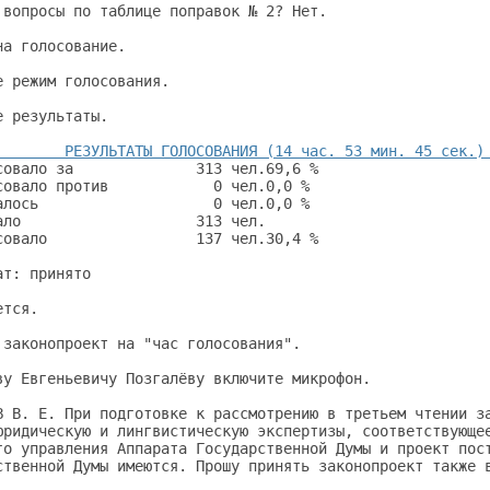
 вопросы по таблице поправок № 2? Нет.                   
на голосование.                                          
е режим голосования.                                     
е результаты.                                            
        РЕЗУЛЬТАТЫ ГОЛОСОВАНИЯ (14 час. 53 мин. 45 сек.)
совало за              313 чел.69,6 %                    
совало против            0 чел.0,0 %                     
алось                    0 чел.0,0 %                     
ало                    313 чел.                          
совало                 137 чел.30,4 %                    
ат: принято                                              
ется.                                                    
 законопроект на "час голосования".                      
ву Евгеньевичу Позгалёву включите микрофон.              
В В. Е. При подготовке к рассмотрению в третьем чтении за
юридическую и лингвистическую экспертизы, соответствующее
го управления Аппарата Государственной Думы и проект пост
ственной Думы имеются. Прошу принять законопроект также в
                                                         