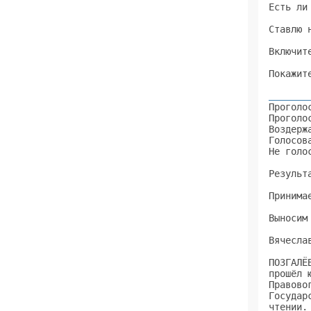
Есть ли
Ставлю 
Включит
Покажит
       
Проголо
Проголо
Воздерж
Голосов
Не голо
Результ
Принима
Выносим
Вячесла
ПОЗГАЛЁ
прошёл 
Правово
Государ
чтении.