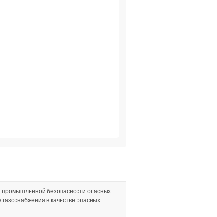
                

                

                

                 
                

                

                

                

                

                

                

"О промышленной безопасности опасных
в газоснабжения в качестве опасных