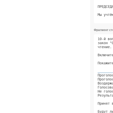
ПРЕДСЕД
Мы учтё
Фрагмент с
10-й во
закон "
чтение.
Включит
Покажит
       
Проголо
Проголо
Воздерж
Голосов
Не голо
Результ
Принят 
Будут л