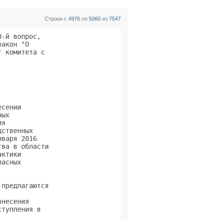
Строки с
4976
по
5060
из
7547
-й вопрос,      

акон "О         

 комитета с     

                

                

                

сении           

ых              

я               

ственных        

варя 2016       

ва в области    

ктики           

асных           

                

предлагаются    

                

несения         

тупления в      

                
