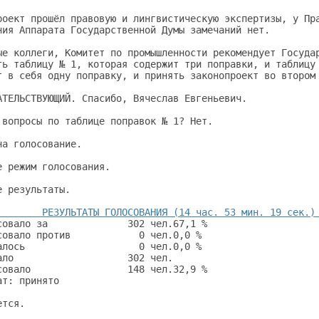
роект прошёл правовую и лингвистическую экспертизы, у Пра
ния Аппарата Государственной Думы замечаний нет.         
ые коллеги, Комитет по промышленности рекомендует Государ
ть таблицу № 1, которая содержит три поправки, и таблицу 
т в себя одну поправку, и принять законопроект во втором 
АТЕЛЬСТВУЮЩИЙ. Спасибо, Вячеслав Евгеньевич.             
 вопросы по таблице поправок № 1? Нет.                   
на голосование.                                          
е режим голосования.                                     
е результаты.                                            
        РЕЗУЛЬТАТЫ ГОЛОСОВАНИЯ (14 час. 53 мин. 19 сек.)
совало за              302 чел.67,1 %                    
совало против            0 чел.0,0 %                     
алось                    0 чел.0,0 %                     
ало                    302 чел.                          
совало                 148 чел.32,9 %                    
ат: принято                                              
ется.                                                    