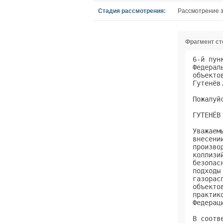
Стадия рассмотрения:
Рассмотрение з
Фрагмент с
6-й пункт повестки дня, проект федерального закона "О внесении изменений в      
Федеральный закон "О промышленной безопасности опасных производственных         
объектов". Докладывает депутат Государственной Думы Владимир Владимирович       
Гутенёв.                                                                        
                                                                                
Пожалуйста.                                                                     
                                                                                
ГУТЕНЁВ В. В., фракция "ЕДИНАЯ РОССИЯ".                                         
                                                                                
Уважаемый Александр Дмитриевич, уважаемые коллеги! Законопроект № 906310-6 "О   
внесении изменений в Федеральный закон "О промышленной безопасности опасных     
производственных объектов" разработан в целях урегулирования п