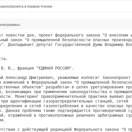
аконопроекта в первом чтении
тенограммы:
равовых           
коллизий, возникающих при применении законодательства о промышленной            
безопасности. Мониторинг правоприменительной практики выявил различные          
подходы при идентификации газораспределительных станций, сетей                  
газораспределения и сетей газопотребления в качестве опасных производственных   
объектов. Данная проблема также подтверждается противоречивой судебной          
практикой, отражённой в противоположных решениях арбитражных судов Российской   
Федерации.                                                                      
                                                                                
В соответствии с действующей редакцией Федерального закона "О промышленной      
безопасности опасных производственных объектов" к опасным производственным      
объектам относятся в том числе объекты, на которых единовременно находится      
более 1 тонны воспламеняющихся и горючих газов, а двойственность подходов к     
применению или неприменению данного критерия при идентификации сетей            
газоснабжения связана с тем, что при определении массы опасного вещества не     
учитываются технологические особенности системы газоснабжения, в которой газ    
подаётся непрерывно, и выход опасного вещества может превысить расчётное        
количество. В целях разрешения данного вопроса законопроектом предлагается      
установить для таких объектов газоснабжения новый критерий их идентификации -   
давление транспортируемого или используемого газа с нижним пределом 0,005       
мегапаскаля. Хочу обратить внимание на то, что указанный критерий уже           
используется и соответствует критериям технического разграничения газовых       
сетей низкого и среднего давления, установленным Техническим регламентом о      
безопасности сетей газораспределения и газопотребления, утверждённым            
постановлением Правительства Российской Федерации от 29 октября 2010 года.      
                                                                                
Также законопроектом устраняется техническая ошибка в отсылочных нормах,        
содержащихся в пунктах 10 и 11 приложения 2 к федеральному закону.              
                                                                                
Уважаемые коллеги, прошу поддержать законопроект.                               
                                                                                
ПРЕДСЕДАТЕЛЬСТВУЮЩИЙ. Спасибо.                                                  
                                                                                
Содоклад председателя Комитета по промышленности Сергея Васильевича Собко.      
                                                                                
Пожалуйста.                                                                     
                                                                                
СОБКО С. В., председатель Комитета Государственной Думы по промышленности,      
фракция КПРФ.                                                                   
                                                                                
Спасибо, Александр Дмитриевич.                                                  
                                                                                
Уважаемые коллеги, ну коль сегодня вот такой интересный день - тут наши         
товарищи с разными замечаниями выступали и по поводу того, зачем выходить на    
трибуну, и вообще о том, что делается, - я очень кратко скажу, что комитет      
поддерживает концепцию данного законопроекта.                                   
                                                                                
Вообще, вопрос промышленной безопасности постоянно находится в поле зрения: в   
2011 году ратифицирована Конвенция о предотвращении крупных промышленных        
аварий, в 2013 году принят Федеральный закон № 116-ФЗ "О промышленной           
безопасности опасных производственных объектов", и сейчас вот эти изменения     
вносятся для того, чтобы уточнить понятия и действительно чётко определять,     
что является опасным объектом, а что - нет.                                     
                                                                                
У комитета есть два замечания, и ко второму чтению это нужно будет              
посмотреть. Во-первых, это касается оборудования, которое находится на          
площадке рядом с трубой, с газораспределительной станцией или хранилищем, -     
оно теоретически может быть подвержено ускоренной амортизации, что,             
естественно, приведёт к выпадающим доходам, поэтому ко второму чтению нужно     
будет уточнить формулировку. Во-вторых, для того чтобы перевести весь реестр    
опасных объектов в правовое поле, чтобы не было каких-то недоразумений, я       
думаю, необходимо сделать чуть-чуть шире временной лаг для правоприменения,     
то есть немножко отсрочить вступление закона в силу, чтобы реестр был           
приведён в порядок. А так в принципе комитет просит поддержать и принять        
законопроект в первом чтении.                                                   
                                                                                
Пользуясь случаем, я хотел бы сказать, что не только промышленная               
безопасность является предметом постоянного внимания Комитета по                
промышленности. Сегодня Владимир Абдуалиевич вскользь заметил, что вроде бы     
кто-то чего-то где-то не дорабатывает, а я вам хочу сказать, что недавно мы     
утверждали программу законопроектной работы, и там из нескольких сотен          
законопроектов, которые мы должны рассмотреть, 170 законопроектов, даже         
меньше, - правительственные, а ответьте: вы за последнее время слышали хотя     
бы об одном правительственном законе, который касается реального сектора        
экономики? Демагогии много по этому поводу - про импортозамещение, про то,      
что надо поднимать реальный сектор, и так далее, и так далее. А я вам скажу,    
что на закон "О промышленной политике в Российской Федерации" ваш покорный      
слуга потратил ровно десять лет, с 2004 по 2014 год, и к Владимиру              
Абдуалиевичу я приходил, предлагал, чтобы руководители всех фракций             
подписались под этим законопроектом, - нет, пока отмашки не было, никто не      
хотел, а вот когда президент наложил свою резолюцию, тогда все стали            
говорить: да, это нужно - у нас же есть промышленная политика!                  
                                                                                
То же самое со стандартизацией: закон "О стандартизации..." принят, а           
закон-спутник, который должен обеспечить механизм его реализации, - нет.        
Сколько мы боролись за сохранение понятия "стандартизация" в нашей стране,      
ведь были такие деятели, которые считали, что стандарты вообще не нужны, - и    
где бы мы сейча