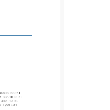
                

                

                

                

                 
                

                

                

                

                

                

                

                

                

конопроект      

 заключение     

ановления       

 третьем        

                
