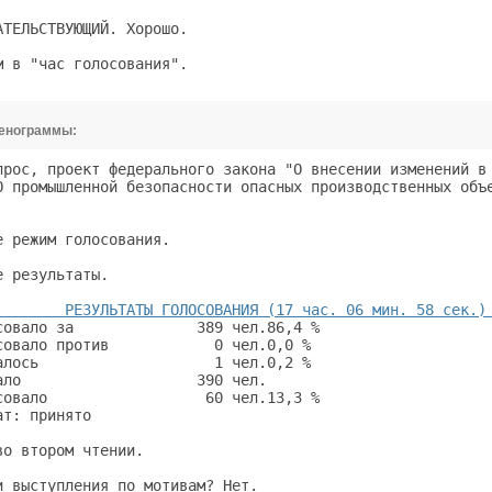
АТЕЛЬСТВУЮЩИЙ. Хорошо.                                   
м в "час голосования".                                   
тенограммы:
прос, проект федерального закона "О внесении изменений в 
О промышленной безопасности опасных производственных объе
                                                         
е режим голосования.                                     
е результаты.                                            
        РЕЗУЛЬТАТЫ ГОЛОСОВАНИЯ (17 час. 06 мин. 58 сек.)
совало за              389 чел.86,4 %                    
совало против            0 чел.0,0 %                     
алось                    1 чел.0,2 %                     
ало                    390 чел.                          
совало                  60 чел.13,3 %                    
ат: принято                                              
во втором чтении.                                        
и выступления по мотивам? Нет.                           