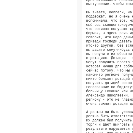
выступление, чтобы сэк
Вы знаете, коллеги, на
поддержат, но я очень 
вспоминали, что вот, м
ещё раз сконцентрируем
что регионы получают с
формах, а здесь речь и
говорит, что надо день
приведи господи давать
кто-то другой, без вся
вы дадите кому-нибудь 
вы получите их обратно
о дотациях. Дотации - 
могут получить просто 
которая нужна для собл
сейчас потому, что мы 
каком-то регионе получ
никто больше: дотаций 
получить дотаций ровно
голосование по бюджету
больницу Семашко или н
Александр Николаевич. 
региону - это не главн
очень важно: дотации д
А должны ли быть услов
должна быть ответствен
их должен был получить
торги и дают выиграть 
результате нарушаются 
граждане, для которых 