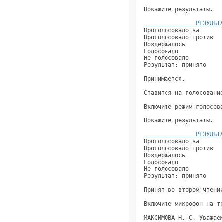
Покажите результаты.  
               РЕЗУЛЬТ
Проголосовало за      
Проголосовало против  
Воздержалось          
Голосовало            
Не голосовало         
Результат: принято    
Принимается.          
Ставится на голосовани
Включите режим голосов
Покажите результаты.  
               РЕЗУЛЬТ
Проголосовало за      
Проголосовало против  
Воздержалось          
Голосовало            
Не голосовало         
Результат: принято    
Принят во втором чтени
Включите микрофон на т
МАКСИМОВА Н. С. Уважае