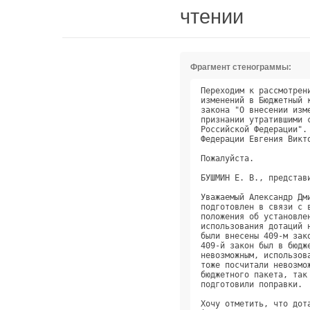
чтении
Фрагмент стенограммы:
Переходим к рассмотрению 11-го пункта. Проект федерального закона "О внесении   
изменений в Бюджетный кодекс Российской Федерации и статьи 1 и 3 Федерального   
закона "О внесении изменений в Бюджетный кодекс Российской Федерации и          
признании утратившими силу отдельных положений законодательных актов            
Российской Федерации". Доклад представителя Совета Федерации члена Совета       
Федерации Евгения Викторовича Бушмина.                                          
                                                                                
Пожалуйста.                                                                     
                                                                                
БУШМИН Е. В., представитель Совета Федерации, член Совета Федерации.            
                                                                                
Уважаемый Александр Дмитриевич, уважаемые коллеги! Этот законопроект            
подготовлен в связи с внесением изменений в Бюджетный кодекс и введением        
положения об установлении правительством условий предоставления и               
использования дотаций на выравнивание бюджетной обеспеченности. Эти изменения   
были внесены 409-м законом, который Государственная Дума приняла 30 ноября.     
409-й закон был в бюджетном пакете - остановить такой закон мы посчитали        
невозможным, использовать процедуру рассмотрения согласительной комиссией мы    
тоже посчитали невозможным, поэтому сразу за принятием, поддержкой как          
бюджетного пакета, так и федерального бюджета на 2017, 2018 и 2019 годы мы      
подготовили поправки.                                                           
                                                                                
Хочу отметить, что дотации по своей сути - это безусловная и безвозмездная      
финансовая помощь Российской Федерации субъектам, что подтверждается            
многолетней практикой бюджетного процесса в предыдущие годы; кроме того,        
согласно Бюджетному кодексу дотации являются собственными доходами регионов,    
именно поэтому дотации всегда предоставлялись без установления направления их   
использования.                                                                  
                                                                                
В связи с этим Совет Федерации предлагает внести следующие изменения. Прежде    
всего нужно дополнить понятийный аппарат: в 409-м законе был изменён            
понятийный аппарат, был убран принцип безусловности - мы предлагаем изменить    
понятийный аппарат и определить дотации как финансовую помощь без               
установления направления их использования. Хочу сказать, что наш законопроект   
был в месячной рассылке, так как он совместного действия, и за этот