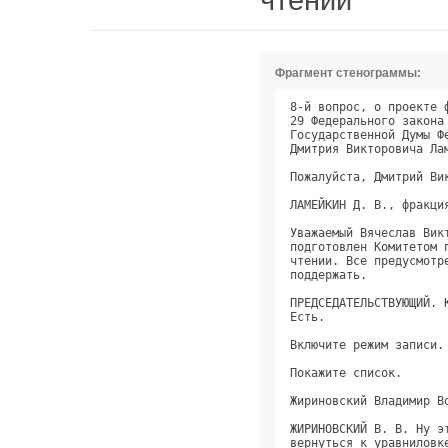
Фрагмент стенограммы:
8-й вопрос, о проекте федерального закона "О внесении изменений в статью 2 и    
29 Федерального закона "О статусе члена Совета Федерации и статусе депутата     
Государственной Думы Федерального Собрания Российской Федерации". Доклад        
Дмитрия Викторовича Ламейкина.                                                  
                                                                                
Пожалуйста, Дмитрий Викторович.                                                 
                                                                                
ЛАМЕЙКИН Д. В., фракция "ЕДИНАЯ РОССИЯ".                                        
                                                                                
Уважаемый Вячеслав Викторович, уважаемые коллеги! Проект федерального закона    
подготовлен Комитетом по контролю и Регламенту для рассмотрения в третьем       
чтении. Все предусмотренные регламентом процедуры проведены. Просьба            
поддержать.                                                                     
                                                                                
ПРЕДСЕДАТЕЛЬСТВУЮЩИЙ. Коллеги, по мотивам от фракций есть желающие выступить?   
Есть.                                                                           
                                                                                
Включите режим записи.                                                          
                                                                                
Покажите список.                                                                
                                                                                
Жириновский Владимир Вольфович.                                                 
                                                                                
ЖИРИНОВСКИЙ В. В. Ну это вот тот случай, когда появилось желание как-то снова   
вернуться к уравниловке. Конечно, большинство депутатов никогда и не            
требовали для себя никаких социальных гарантий. Я помню, в первые созывы нам    
платили 30 тысяч рублей всего, и никаких гарантий не было. Не было даже         
помещения - как и сейчас его нет: в коридорах сидит фракция парламентского      
большинства. Я, когда прохожу мимо, думаю даже: если бы ЛДПР была правящей      
партией, давно бы все сидели в другом здании и в хороших, просторных            
кабинетах. Поэтому - уравниловка.                                               
                                                                                
Поднимают вопрос журналисты, которые сами получают миллионы в месяц. Они по     
несколько миллионов получают, но каждый раз поддевают: а вот у вас, у           
депутатов, пенсия большая. А вы посмотрите, где эти пенсионеры-депу