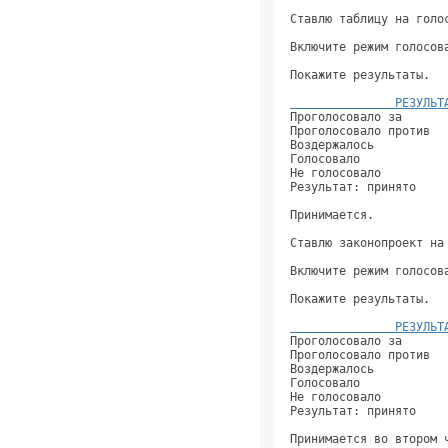
Ставлю таблицу на голо
Включите режим голосов
Покажите результаты.  
               РЕЗУЛЬТ
Проголосовало за      
Проголосовало против  
Воздержалось          
Голосовало            
Не голосовало         
Результат: принято    
Принимается.          
Ставлю законопроект на
Включите режим голосов
Покажите результаты.  
               РЕЗУЛЬТ
Проголосовало за      
Проголосовало против  
Воздержалось          
Голосовало            
Не голосовало         
Результат: принято    
Принимается во втором 