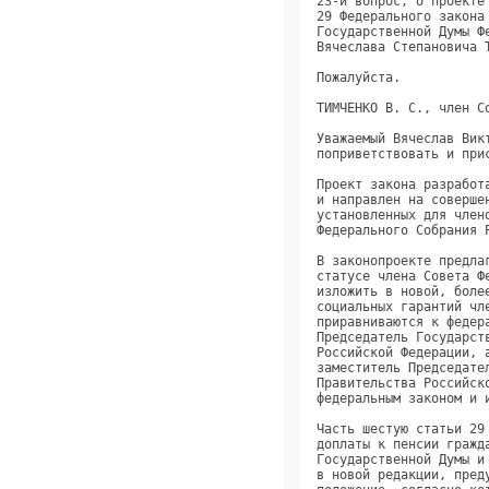
23-й вопрос, о проекте федерального закона "О внесении изменений в статьи 2 и   
29 Федерального закона "О статусе члена Совета Федерации и статусе депутата     
Государственной Думы Федерального Собрания Российской Федерации". Доклад        
Вячеслава Степановича Тимченко.                                                 
                                                                                
Пожалуйста.                                                                     
                                                                                
ТИМЧЕНКО В. С., член Совета Федерации.                                          
                                                                                
Уважаемый Вячеслав Викторович, уважаемые коллеги! Разрешите вас                 
поприветствовать и приступить к изложению сути законопроекта.                   
                                                                                
Проект закона разработан с учётом складывающейся правоприменительной практики   
и направлен на совершенствование механизма применения социальных гарантий,      
установленных для членов Совета Федерации и депутатов Государственной Думы      
Федерального Собрания Российской Федерации.                                     
                                                                                
В законопроекте предлагается часть вторую статьи 2 Федерального закона "О       
статусе члена Совета Федерации и статусе депутата Государственной Думы..."      
изложить в новой, более корректной редакции, установив, что по объёму           
социальных гарантий члены Совета Федерации и депутаты Государственной Думы      
приравниваются к федеральному министру, Председатель Совета Федерации и         
Председатель Государственной Думы приравниваются к Председателю Правительства   
Российской Федерации, а заместитель Председателя Совета Федерации и             
заместитель Председателя Государственной Думы - к заместителю Председателя      
Правительства Российской Федерации, если иное не предусмотрено настоящим        
федеральным законом и иными нормативными правовыми актами.                      
                                                                                
Часть шестую статьи 29 федерального закона, закрепляющую порядок установления   
доплаты к пенсии гражданину, являющемуся членом Совета Федерации, депутатом     
Государственной Думы и имеющему право на такую доплату, предлагается изложить   
в новой редакции, предусматривающей в дополнение к действующей редакции         
положение, согласно которому гражданин, имеющий право на указанную              
ежемесячную доплату к пенсии, может - подчёркиваю: может - отказаться от неё,   
подав заявление на имя руководителя указанного федерального органа 