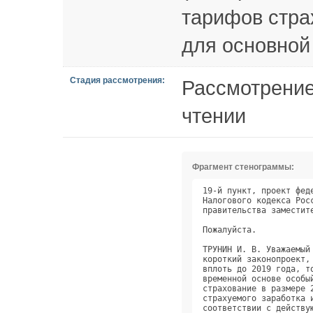
тарифов стра
для основной
Стадия рассмотрения:
Рассмотрение
чтении
Фрагмент стенограммы:
19-й пункт, проект федерального закона "О внесении изменений в статью 426       
Налогового кодекса Российской Федерации". Доклад официального представителя     
правительства заместителя министра финансов Ильи Вячеславовича Трунина.         
                                                                                
Пожалуйста.                                                                     
                                                                                
ТРУНИН И. В. Уважаемый Александр Дмитриевич, уважаемые депутаты! Также          
короткий законопроект, но он носит бюджетообразующий характер. Напомню, что     
вплоть до 2019 года, то есть по 2019 год включительно, у нас действует на       
временной основе особый тариф страхового взноса на обязательное пенсионное      
страхование в размере 22 процентов в пределах установленной величины            
страхуемого заработка и 10 процентов - свыше этого предела. С 2020 года в       
соответствии с действующей редакцией Налогового кодекса должен вступить в       
силу тариф, который сейчас установлен на постоянной основе, то есть             
26 процентов до предельной величины и 0 - свыше предельной величины.            
Правительство Российской Федерации предлагает продлить на один год, то есть     
на весь период бюджетного планирования, действующий тариф, то есть 22           
процента и 10 процентов. Именно в условиях таких тарифов был рассчитан          
прогноз доходов бюджетов бюджетной системы в соответствии с тем проектом        
закона о федеральном бюджете, который был внесён в Государственную Думу, и      
средства на компенсацию выпадающих доходов Пенсионного фонда России в 2020      
году, которые неизбежно возникают из-за продления действия вот этого тарифа,    
установленного на временной основе, предусмотрены проектом федерального         
бюджета и составляют чуть больше 543 миллиардов рублей. Поскольку               
законопроект носит бюджетообразующий характер, просим поддержать.               
                                                                                
ПРЕДСЕДАТЕЛЬСТВУЮЩИЙ. Спасибо.                                                  
                                                                                
Есть ли вопросы... А, содоклад, Глеб Яковлевич Хор, извините.                   
                                                                                
Пожалуйста.                                                                     
                                                                                
ХОР Г. Я. Уважаемый Александр Дмитриевич, уважаемые коллеги! Комитет            
внимательно рассмотрел данный законопроект, учитывая, что он                    
бюджетообразующий. Законопроект справедливый и правильный, просим п