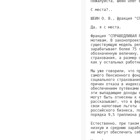
Пожалуйста, Шеин Олег 
С места?..            
ШЕИН О. В., фракция "С
Да, я с места.        
Фракция "СПРАВЕДЛИВАЯ 
мотивам. В законопроек
существующую модель ре
зарабатывает более 75 
обозначенную величину,
страхования, а размер 
как у остальных работн
Мы уже говорили, что п
самого Пенсионного фон
социального страховани
причин отказа в индекс
обеспечением путёвками
эти выпадающие доходы 
могут быть отнесены к 
рассказывают, что в фе
свои налоговые льготы 
российского бизнеса, п
порядка 9,5 триллиона 
Естественно, при таком
низкую и среднюю зараб
не могут обеспечить се