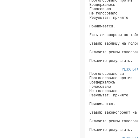
Проголосовало против  
Воздержалось          
Голосовало            
Не голосовало         
Результат: принято    
Принимается.          
Есть ли вопросы по таб
Ставлю таблицу на голо
Включите режим голосов
Покажите результаты.  
               РЕЗУЛЬТ
Проголосовало за      
Проголосовало против  
Воздержалось          
Голосовало            
Не голосовало         
Результат: принято    
Принимается.          
Ставлю законопроект на
Включите режим голосов
Покажите результаты.  